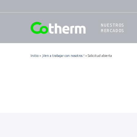
SKIP
TO
CONTENT
NUESTROS
MERCADOS
Initio
»
¡Ven a trabajar con nosotros !
»
Solicitud abierta