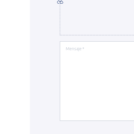
Tipos de archivo aceptados : pdf, doc, 
Mensaje
(Required)