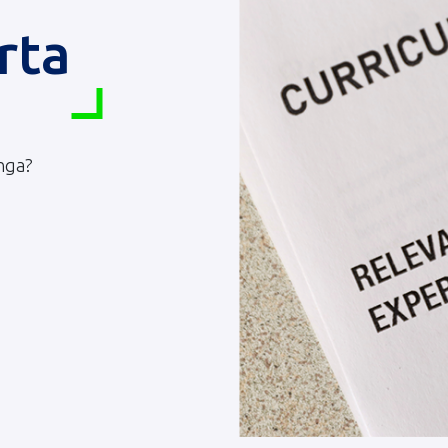
rta
nga?