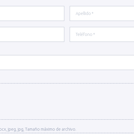
Apellido
(Required)
Teléfono
(Required)
docx, jpeg, jpg, Tamaño máximo de archivo.