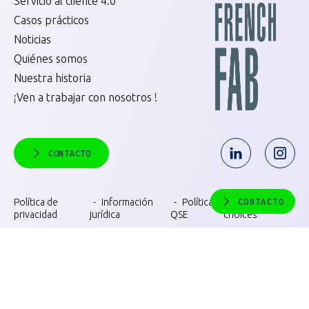
Servicio al cliente 4.0
Casos prácticos
Noticias
Quiénes somos
Nuestra historia
¡Ven a trabajar con nosotros !
CONTACTO
Política de
Información
Política
Consent
CONTACTO
privacidad
jurídica
QSE
choices