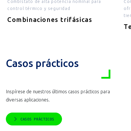
Combistato de alta potencia nominal para
Con
control térmico y seguridad
ofr
tie
Combinaciones trifásicas
T
Casos prácticos
Inspírese de nuestros últimos casos prácticos para
diversas aplicaciones.
CASOS PRÁCTICOS