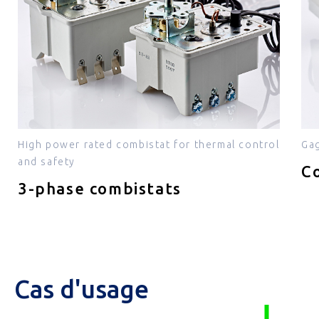
High power rated combistat for thermal control
Gag
and safety
C
3-phase combistats
Cas d'usage