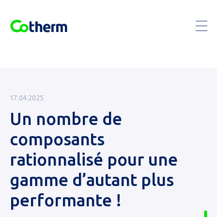
NOS MARCHÉS
ACCOMPAGNEMENT
SKIP
CAS D’USAGE
TO
ACTUALITÉS
CONTENT
17.04.2025
Un nombre de
QUI SOMMES-NOUS
composants
PIÈCES DÉTACHÉES D’ORIGINE
rationnalisé pour une
CONTACT
gamme d’autant plus
performante !
Recherche...
FRANÇAIS